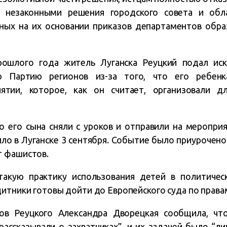
ь незаконными решения городского совета и обла
ных на их основании приказов департаментов обра
.
рошлого года житель Луганска Реуцкий подал иск
ю Партию регионов из-за того, что его ребенка
иятии, которое, как он считает, организовали д
о его сына сняли с уроков и отправили на меропри
ило в Луганске 3 сентября. Событие было приурочен
т фашистов.
такую практику использования детей в политичес
итники готовы дойти до Европейского суда по права
сов Реуцкого Александра Дворецкая сообщила, чт
рассказывали о захватчиках”, и их задачей было “ли