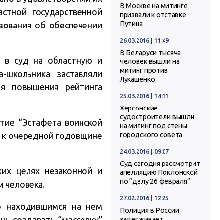
В Москве на митинге
стной государственной
призвали к отставке
Путина
зования об обеспечении
26.03.2016 | 11:49
В Беларуси тысяча
 в суд на областную и
человек вышли на
митинг против
-школьника заставляли
Лукашенко
ля повышения рейтинга
25.03.2016 | 14:11
Херсонские
судостроители вышли
ятие “Эстафета воинской
на митинг под стены
о к очередной годовщине
городского совета
24.03.2016 | 09:07
Суд сегодня рассмотрит
ких целях незаконной и
апелляцию Поклонской
по “делу 26 февраля”
м человека.
27.02.2016 | 12:25
о находившимся на нем
Полиция в России
шь создавать “массовку”
задерживает