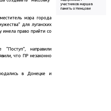
участников марша в
память о Немцове
аместитель мэра города
ужества” для луганских
у имела право прийти со
 “Поступ”, направили
явили, что ПР незаконно
людались в Донецке и