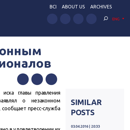
BCI
ABOUT US
ARCHIVES
ENG
аконным
гионалов
Facebook
Twitter
Telegram
 иска главы правления
заявлял о незаконном
SIMILAR
, сообщает пресс-служба
POSTS
03.04.2016 | 20:33
ано в удовлетворении их