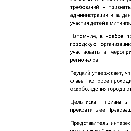
требований – признат
администрации и выдан
участия детей в митинге
Напомним, в ноябре п
городскую организаци
участвовать в меропр
регионалов.
Реуцкий утверждает, чт
славы”, которое проход
освобождения города о
Цель иска – признать 
прекратить ее. Правозащ
Представитель интере
школьникам “ничего не 