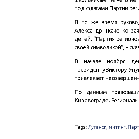
под флагами Партии рег
В то же время руковод
Александр Ткаченко за
детей. “Партия регионо
своей символикой”, – ска
В начале ноября дев
президентуВиктору Янук
привлекает несовершенно
По данным правозащи
Кировограде. Регионалы 
Tags:
Луганск
,
митинг
,
Парт