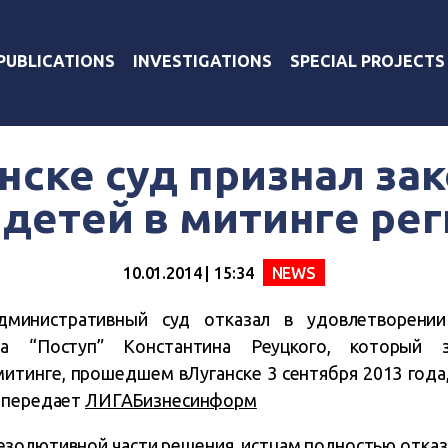
PUBLICATIONS
INVESTIGATIONS
SPECIAL PROJECTS
нске суд признал з
 детей в митинге ре
10.01.2014 | 15:34
NEWS
дминистративный суд отказал в удовлетворении
ра “Поступ” Константина Реуцкого, который 
митинге, прошедшем вЛуганске 3 сентября 2013 года
, передает
ЛИГАБизнесинформ
езолютивной части решения, истцам полностью отказ