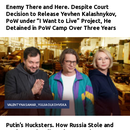
Enemy There and Here. Despite Court
Decision to Release Yevhen Kalashnykov,
PoW under “I Want to Live” Project, He
Detained in PoW Camp Over Three Years
VALENTYNA SAMAR
YULIIA OLKOHVSKA
Putin’s Hucksters. How Russia Stole and