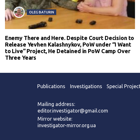
OLEG BATURIN
Enemy There and Here. Despite Court Decision to
Release Yevhen Kalashnykov, PoW under “I Want
to Live” Project, He Detained in PoW Camp Over
Three Years
Publications
Investigations
Special Projec
Mailing address:
editor.investigator@gmail.com
Mirror website:
investigator-mirror.org.ua