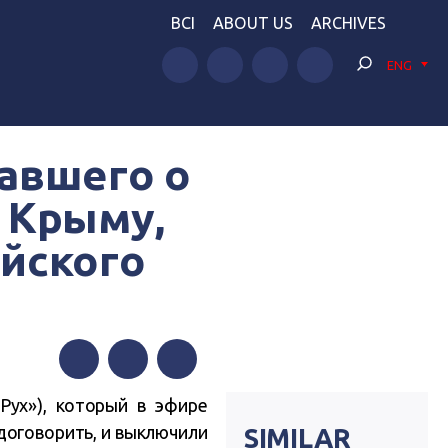
BCI
ABOUT US
ARCHIVES
ENG
завшего о
 Крыму,
йского
Facebook
Twitter
Telegram
Рух»), который в эфире
 договорить, и выключили
SIMILAR