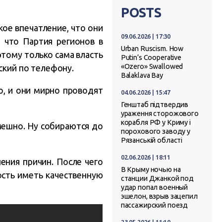
POSTS
кое впечатление, что они
09.06.2026 | 17:30
, что Партия регионов в
Urban Ruscism. How
этому только сама власть
Putin’s Cooperative
«Ozero» Swallowed
ский по телефону.
Balaklava Bay
о, и они мирно проводят
04.06.2026 | 15:47
Генштаб підтвердив
ураження сторожового
корабля РФ у Криму і
смешно. Ну собираются до
порохового заводу у
Рязанській області
02.06.2026 | 18:11
ения причин. После чего
В Крыму ночью на
ость иметь качественную
станции Джанкой под
удар попал военный
эшелон, взрыв зацепил
пассажирский поезд