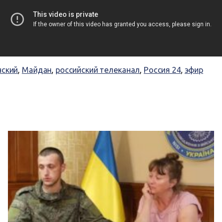
нский
,
Майдан
,
российский телеканал
,
Россия 24
,
эфир