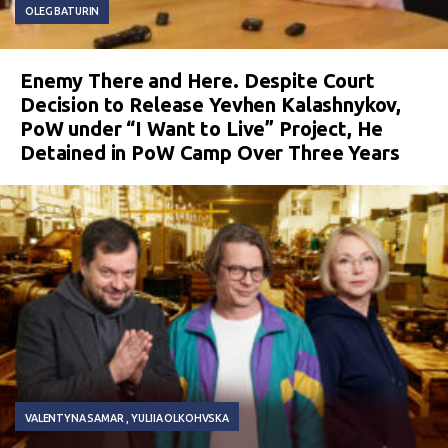
OLEG BATURIN
Enemy There and Here. Despite Court
Decision to Release Yevhen Kalashnykov,
PoW under “I Want to Live” Project, He
Detained in PoW Camp Over Three Years
VALENTYNA SAMAR
YULIIA OLKOHVSKA