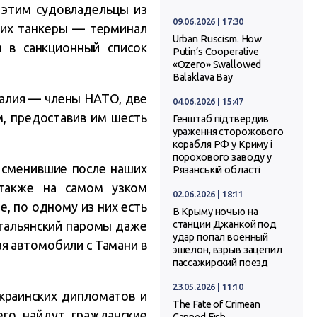
 этим судовладельцы из
09.06.2026 | 17:30
, их танкеры — терминал
Urban Ruscism. How
 в санкционный список
Putin’s Cooperative
«Ozero» Swallowed
Balaklava Bay
талия — члены НАТО, две
04.06.2026 | 15:47
м, предоставив им шесть
Генштаб підтвердив
ураження сторожового
корабля РФ у Криму і
порохового заводу у
 сменившие после наших
Рязанській області
 также на самом узком
02.06.2026 | 18:11
, по одному из них есть
В Крыму ночью на
итальянский паромы даже
станции Джанкой под
удар попал военный
я автомобили с Тамани в
эшелон, взрыв зацепил
пассажирский поезд
23.05.2026 | 11:10
украинских дипломатов и
The Fate of Crimean
его найдут гражданские