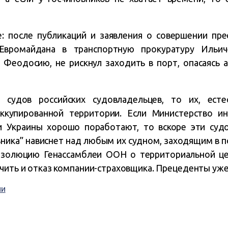
е: после публикаций и заявления о совершении пре
 Евромайдана в транспортную прокуратуру Ильиче
Феодосию, не рискнул заходить в порт, опасаясь а
х судов российских судовладельцев, то их, есте
ккупированной территории. Если Министерство ин
 Украины хорошо поработают, то вскоре эти суд
ьника” нависнет над любым их судном, заходящим в 
золюцию Генассамблеи ООН о территориальной це
чить и отказ компании-страховщика. Прецеденты уже 
ии