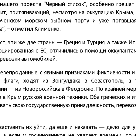
 нашего проекта “Черный список”, особенно грешат
нит, притягивающий, несмотря на оккупацию Крыма
рченском морском рыбном порту и уже попавшая
”, – отметил Клименко.
ст, эти же две страны — Греция и Турция, а также И
оциированная с ЕС, отличились в помощи оккупанта
ревозки автомобилей.
 перепроданные с явными признаками фиктивности и
и флаги, ходят из Зонгулдака в Севастополь, а
ии — из Новороссийска в Феодосию. По крайней мере
 в Крым русской военной техники. Оба греческих и 
вать свою государственную принадлежность, перевоз
заставить их уйти, да еще и наказать — дело для 
 а если у госчиновников не хватает времени, то 