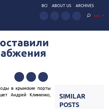
BCI
ABOUT US
ARCHIVES
ENG
доставили
набжения
Facebook
Twitter
Telegram
ходы в крымские порты
ет Андрей Клименко,
SIMILAR
POSTS