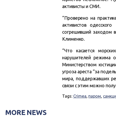
активисты и СМИ.
“Проверено на практик
активистов одесского
согрешивший заходом в 
Клименко.
“Что касается морски
нарушителей режима о
Министерством юстиции
угроза ареста “за подел
мира, поддержавших ре
связи с этим можно полу
Tags:
Crimea
,
паром
,
санкц
MORE NEWS