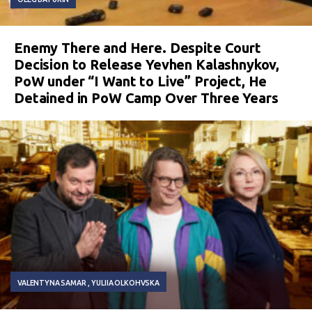
Enemy There and Here. Despite Court
Decision to Release Yevhen Kalashnykov,
PoW under “I Want to Live” Project, He
Detained in PoW Camp Over Three Years
VALENTYNA SAMAR
YULIIA OLKOHVSKA