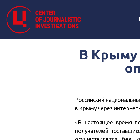
В Крыму
оп
Российский национальны
в Крыму через интернет
«В настоящее время по
получателей-поставщи
осуществляется без 