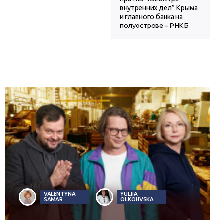
внутренних дел” Крыма
и главного банка на
полуострове – РНКБ
VALENTYNA
YULIIA
SAMAR
OLKOHVSKA