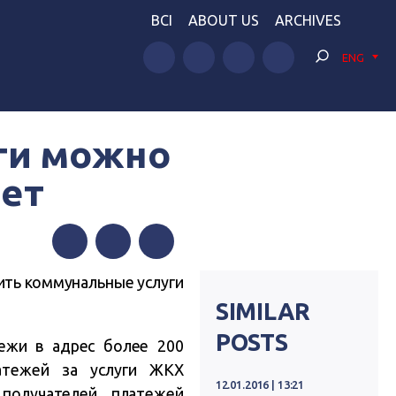
BCI
ABOUT US
ARCHIVES
ENG
ги можно
нет
Facebook
Twitter
Telegram
ить коммунальные услуги
SIMILAR
POSTS
тежи в адрес более 200
латежей за услуги ЖКХ
12.01.2016 | 13:21
получателей платежей