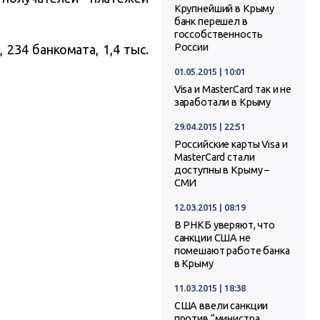
Крупнейший в Крыму
банк перешел в
госсобственность
России
 234 банкомата, 1,4 тыс.
01.05.2015 | 10:01
Visa и MasterCard так и не
заработали в Крыму
29.04.2015 | 22:51
Российские карты Visa и
MasterCard стали
доступны в Крыму –
СМИ
12.03.2015 | 08:19
В РНКБ уверяют, что
санкции США не
помешают работе банка
в Крыму
11.03.2015 | 18:38
США ввели санкции
против “министра