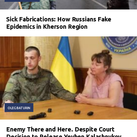
Sick Fabrications: How Russians Fake
Epidemics in Kherson Region
OLEG BATURIN
Enemy There and Here. Despite Court
Decision to Release Yevhen Kalashnykov,