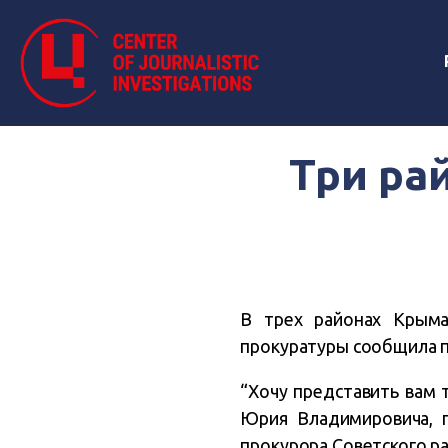
Три ра
В трех районах Крыма
прокуратуры сообщила п
“Хочу представить вам 
Юрия Владимировича, п
прокурора Советского ра