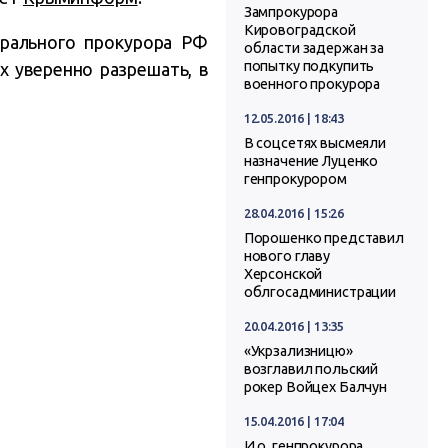
Зампрокурора
Кировоградской
ерального прокурора РФ
области задержан за
попытку подкупить
х уверенно разрешать, в
военного прокурора
12.05.2016 | 18:43
В соцсетях высмеяли
назначение Луценко
генпрокурором
28.04.2016 | 15:26
Порошенко представил
нового главу
Херсонской
облгосадминистрации
20.04.2016 | 13:35
«Укрзализницю»
возглавил польский
рокер Войцех Балчун
15.04.2016 | 17:04
И.о. генпрокурора