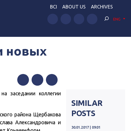
BCI
ABOUT US
ARCHIVES
ENG
и новых
Facebook
Twitter
Telegram
на заседании коллегии
SIMILAR
POSTS
йского района Щербакова
слава Александровича и
30.01.2017 | 09:01
шет
Крыминформ
.