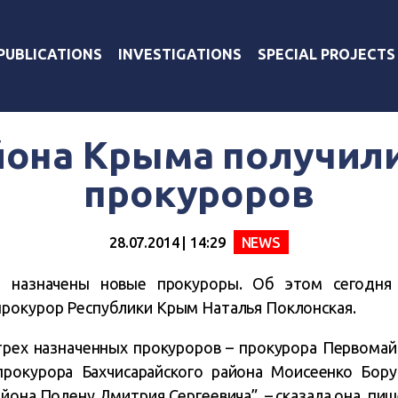
PUBLICATIONS
INVESTIGATIONS
SPECIAL PROJECTS
йона Крыма получил
прокуроров
28.07.2014 | 14:29
NEWS
 назначены новые прокуроры. Об этом сегодня 
рокурор Республики Крым Наталья Поклонская.
трех назначенных прокуроров – прокурора Первома
рокурора Бахчисарайского района Моисеенко Бору
йона Полену Дмитрия Сергеевича”, – сказала она, пи