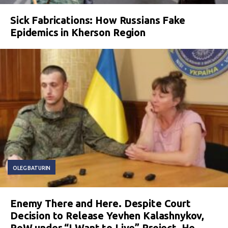
Sick Fabrications: How Russians Fake
Epidemics in Kherson Region
OLEG BATURIN
Enemy There and Here. Despite Court
Decision to Release Yevhen Kalashnykov,
PoW under “I Want to Live” Project, He