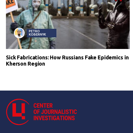
PETRO
KOBERNYK
Sick Fabrications: How Russians Fake Epidemics in
Kherson Region