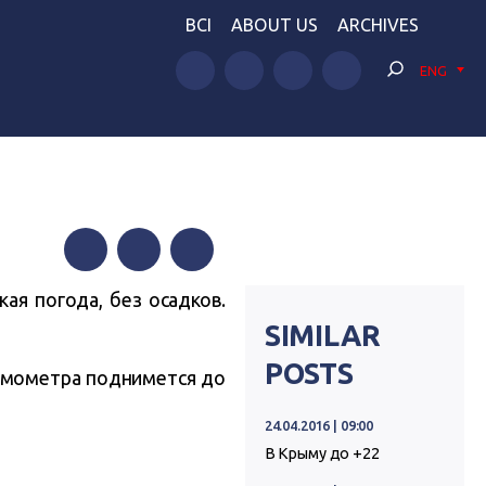
BCI
ABOUT US
ARCHIVES
ENG
Facebook
Twitter
Telegram
ая погода, без осадков.
SIMILAR
POSTS
ермометра поднимется до
24.04.2016 | 09:00
В Крыму до +22