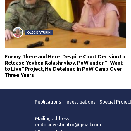
OLEG BATURIN
Enemy There and Here. Despite Court Decision to
Release Yevhen Kalashnykov, PoW under “I Want
to Live” Project, He Detained in PoW Camp Over
Three Years
Publications
Investigations
Special Projec
Mailing address:
editor.investigator@gmail.com