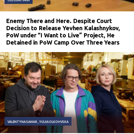
Enemy There and Here. Despite Court
Decision to Release Yevhen Kalashnykov,
PoW under “I Want to Live” Project, He
Detained in PoW Camp Over Three Years
VALENTYNA SAMAR
YULIIA OLKOHVSKA