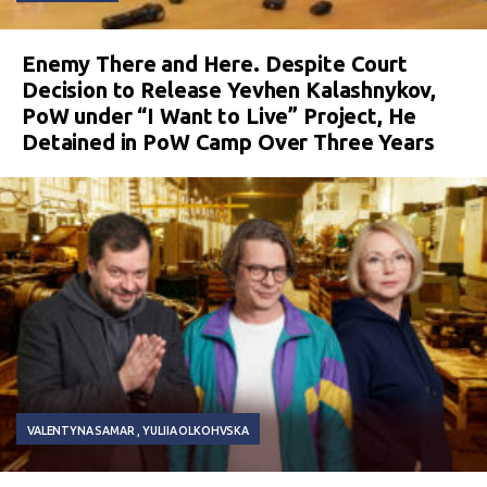
Enemy There and Here. Despite Court
Decision to Release Yevhen Kalashnykov,
PoW under “I Want to Live” Project, He
Detained in PoW Camp Over Three Years
VALENTYNA SAMAR
YULIIA OLKOHVSKA