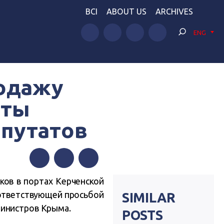
BCI
ABOUT US
ARCHIVES
ENG
родажу
сты
путатов
Facebook
Twitter
Telegram
ков в портах Керченской
ответствующей просьбой
SIMILAR
министров Крыма.
POSTS