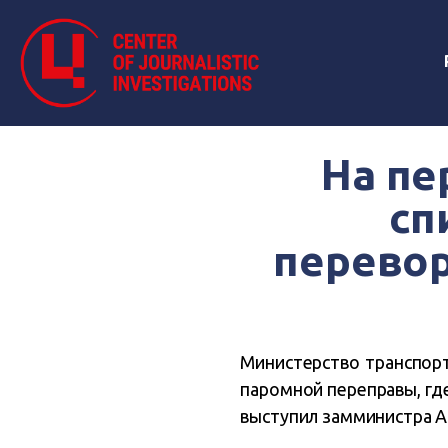
На пе
сп
перево
Министерство транспорт
паромной переправы, гд
выступил замминистра А