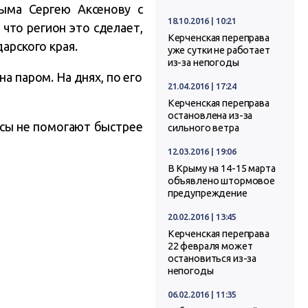
рыма Сергею Аксенову с
18.10.2016 | 10:21
 что регион это сделает,
Керченская переправа
арского края.
уже сутки не работает
из-за непогоды
а паром. На днях, по его
21.04.2016 | 17:24
Керченская переправа
остановлена из-за
тусы не помогают быстрее
сильного ветра
12.03.2016 | 19:06
В Крыму на 14-15 марта
объявлено штормовое
предупреждение
20.02.2016 | 13:45
Керченская переправа
22 февраля может
остановиться из-за
непогоды
06.02.2016 | 11:35