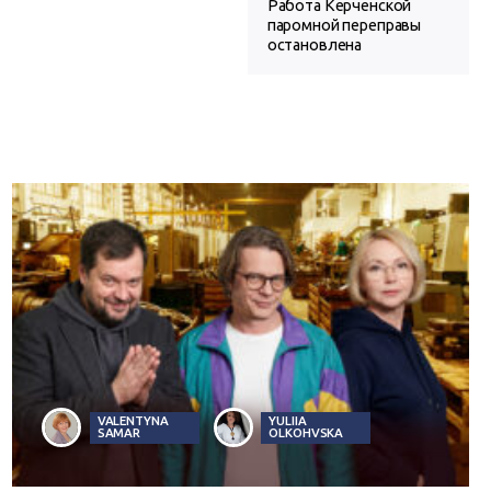
Работа Керченской
паромной переправы
остановлена
VALENTYNA
YULIIA
SAMAR
OLKOHVSKA