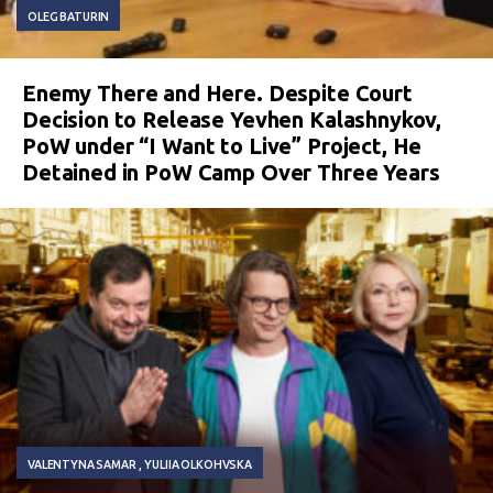
OLEG BATURIN
Enemy There and Here. Despite Court
Decision to Release Yevhen Kalashnykov,
PoW under “I Want to Live” Project, He
Detained in PoW Camp Over Three Years
VALENTYNA SAMAR
YULIIA OLKOHVSKA