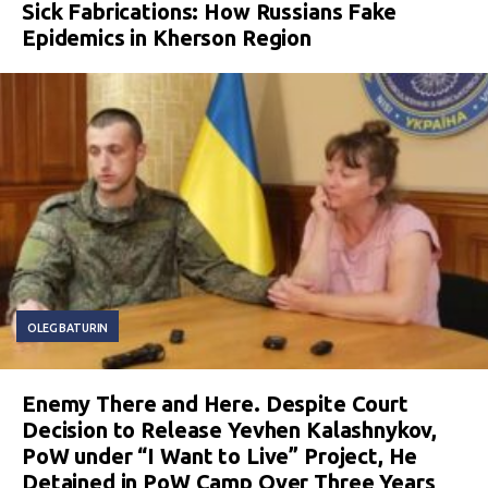
Sick Fabrications: How Russians Fake
Epidemics in Kherson Region
OLEG BATURIN
Enemy There and Here. Despite Court
Decision to Release Yevhen Kalashnykov,
PoW under “I Want to Live” Project, He
Detained in PoW Camp Over Three Years