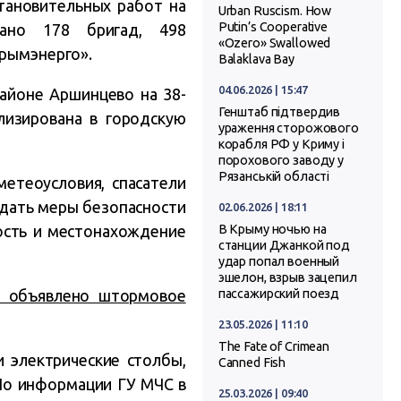
тановительных работ на
Urban Ruscism. How
Putin’s Cooperative
вано 178 бригад, 498
«Ozero» Swallowed
Крымэнерго».
Balaklava Bay
04.06.2026 | 15:47
районе Аршинцево на 38-
Генштаб підтвердив
лизирована в городскую
ураження сторожового
корабля РФ у Криму і
порохового заводу у
Рязанській області
етеоусловия, спасатели
юдать меры безопасности
02.06.2026 | 18:11
ость и местонахождение
В Крыму ночью на
станции Джанкой под
удар попал военный
эшелон, взрыв зацепил
 объявлено штормовое
пассажирский поезд
23.05.2026 | 11:10
The Fate of Crimean
и электрические столбы,
Canned Fish
По информации ГУ МЧС в
25.03.2026 | 09:40