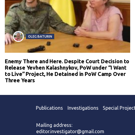
OLEG BATURIN
Enemy There and Here. Despite Court Decision to
Release Yevhen Kalashnykov, PoW under “I Want
to Live” Project, He Detained in PoW Camp Over
Three Years
Publications
Investigations
Special Projec
Mailing address:
editor.investigator@gmail.com