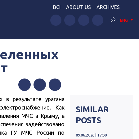
BCI
ABOUT US
ARCHIVES
ENG
селенных
ет
Facebook
Twitter
Telegram
 в результате урагана
электроснабжение. Как
SIMILAR
авления МЧС в Крыму, в
POSTS
спечения задействовано
ика ГУ МЧС России по
09.06.2026 | 17:30