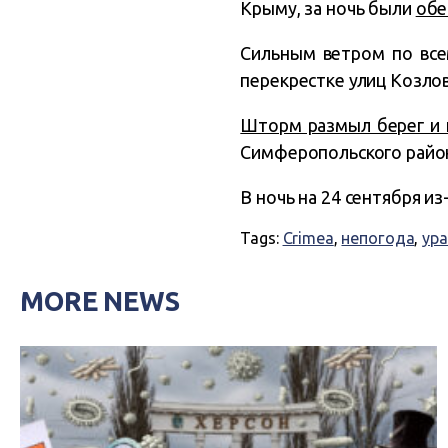
Крыму, за ночь были
обе
Сильным ветром по все
перекрестке улиц Козло
Шторм размыл берег и 
Симферопольского райо
В ночь на 24 сентября и
Tags:
Crimea
,
непогода
,
ура
MORE NEWS