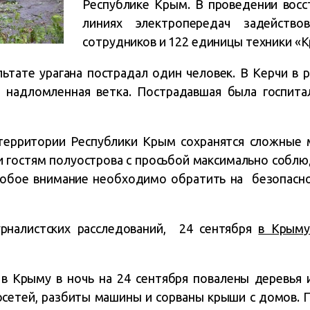
Республике Крым. В проведении восс
линиях электропередач задейство
сотрудников и 122 единицы техники «
ьтате урагана пострадал один человек. В Керчи в 
надломленная ветка. Пострадавшая была госпита
территории Республики Крым сохранятся сложные м
 гостям полуострова с просьбой максимально собл
особое внимание необходимо обратить на безопасн
рналистских расследований, 24 сентября
в Крыму
в Крыму в ночь на 24 сентября повалены деревья 
осетей, разбиты машины и сорваны крыши с домов. 