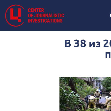
В 38 из 
п