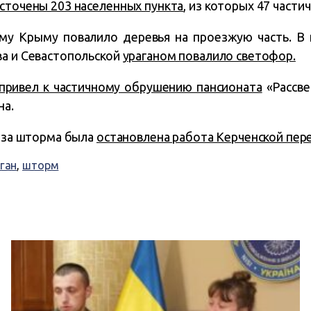
сточены 203 населенных пункта
, из которых 47
частич
му Крыму повалило деревья на проезжую часть. В
ва и Севастопольской
ураганом повалило светофор.
привел к частичному обрушению пансионата
«Рассве
на.
з-за шторма была
остановлена работа Керченской пер
ган
,
шторм