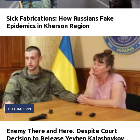
Sick Fabrications: How Russians Fake
Epidemics in Kherson Region
OLEG BATURIN
Enemy There and Here. Despite Court
Decision to Release Yevhen Kalashnykov,