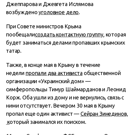
Джеппарова и Джевгета Ислямова
возбуждено
уголовное дело
.
При Совете министров Крыма
пообещали
создать контактную группу
, которая
будет заниматься делами пропавших крымских
татар.
Также, в конце мая в Крыму в течение
недели
пропали два активиста
общественной
организации «Украинский дом» —
симферопольцы Тимур Шаймарданов и Леонид
Корж. Оба ушли из дому и не вернулись, связь с
ними отсутствует. Вечером 30 мая в Крыму
пропал еще один активист —
Сейран Зинединов,
к
оторый занимался их поиском.