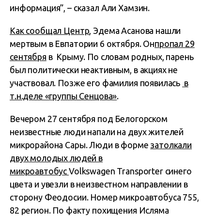
информация”, – сказал Али Хамзин.
Как сообщал Центр
, Эдема Асанова нашли
мертвым в Евпатории 6 октября. Он
пропал 29
сентября
в Крыму. По словам родных, парень
был политически неактивным, в акциях не
участвовал. Позже его фамилия появилась
в
т.н.деле «группы Сенцова»
.
Вечером 27 сентября под Белогорском
неизвестные люди напали на двух жителей
микрорайона Сары. Люди в форме
затолкали
двух молодых людей в
микроавтобус
Volkswagen Transporter синего
цвета и увезли в неизвестном направлении в
сторону Феодосии. Номер микроавтобуса 755,
82 регион. По факту похищения Исляма