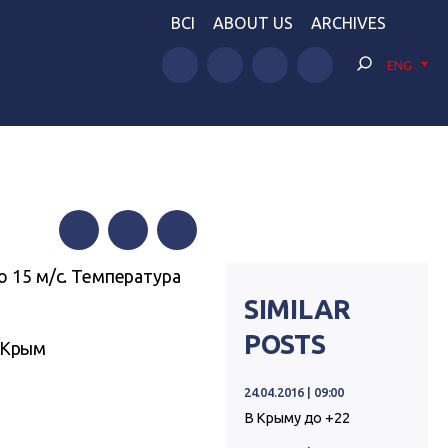
BCI
ABOUT US
ARCHIVES
ENG
Facebook
Twitter
Telegram
о 15 м/с. Температура
SIMILAR
POSTS
 Крым
24.04.2016 | 09:00
В Крыму до +22