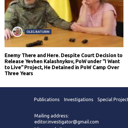
OLEG BATURIN
Enemy There and Here. Despite Court Decision to
Release Yevhen Kalashnykov, PoW under “I Want
to Live” Project, He Detained in PoW Camp Over
Three Years
Publications
Investigations
Special Projec
Mailing address:
editor.investigator@gmail.com