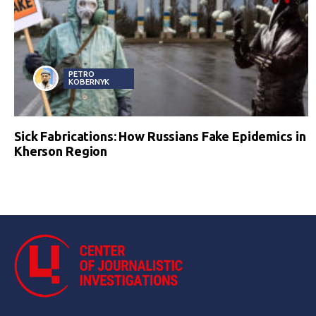
PETRO
KOBERNYK
Sick Fabrications: How Russians Fake Epidemics in
Kherson Region