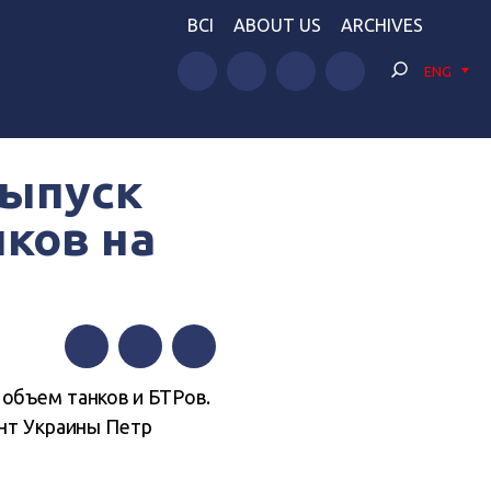
BCI
ABOUT US
ARCHIVES
ENG
выпуск
нков на
Facebook
Twitter
Telegram
 объем танков и БТРов.
ент Украины Петр