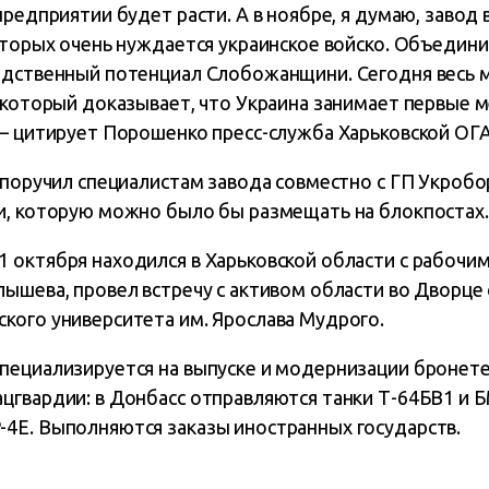
предприятии будет расти. А в ноябре, я думаю, заво
оторых очень нуждается украинское войско. Объедини
одственный потенциал Слобожанщини. Сегодня весь м
 который доказывает, что Украина занимает первые м
 – цитирует Порошенко пресс-служба Харьковской ОГА
а поручил специалистам завода совместно с ГП Укроб
и, которую можно было бы размещать на блокпостах.
 октября находился в Харьковской области с рабочи
лышева, провел встречу с активом области во Дворце
кого университета им. Ярослава Мудрого.
пециализируется на выпуске и модернизации бронет
гвардии: в Донбасс отправляются танки Т-64БВ1 и БМ
4Е. Выполняются заказы иностранных государств.