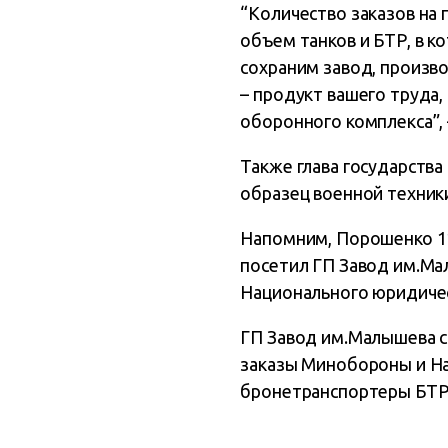
“Количество заказов на 
объем танков и БТР, в к
сохраним завод, произв
– продукт вашего труда,
оборонного комплекса”,
Также глава государств
образец военной техник
Напомним, Порошенко 11
посетил ГП Завод им.Ма
Национального юридичес
ГП Завод им.Малышева с
заказы Минобороны и Нац
бронетранспортеры БТР-