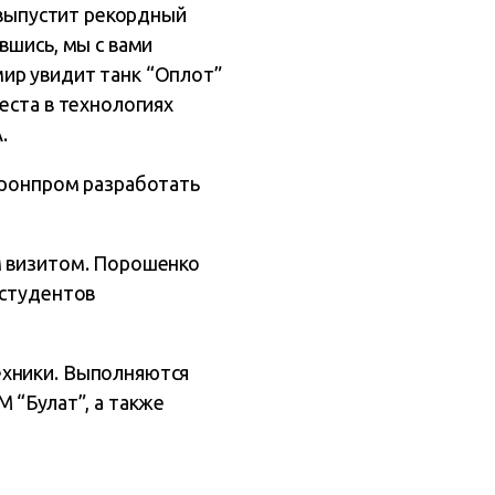
д выпустит рекордный
вшись, мы с вами
ир увидит танк “Оплот”
еста в технологиях
.
оронпром разработать
м визитом. Порошенко
 студентов
ехники. Выполняются
 “Булат”, а также