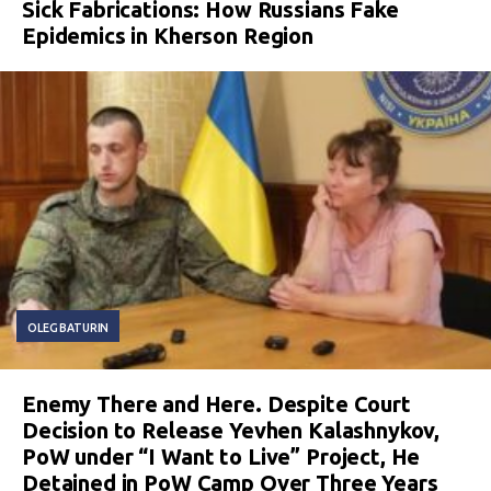
Sick Fabrications: How Russians Fake
Epidemics in Kherson Region
OLEG BATURIN
Enemy There and Here. Despite Court
Decision to Release Yevhen Kalashnykov,
PoW under “I Want to Live” Project, He
Detained in PoW Camp Over Three Years