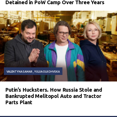
Detained in PoW Camp Over Three Years
VALENTYNA SAMAR
YULIIA OLKOHVSKA
Putin’s Hucksters. How Russia Stole and
Bankrupted Melitopol Auto and Tractor
Parts Plant