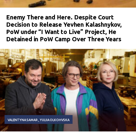
Enemy There and Here. Despite Court
Decision to Release Yevhen Kalashnykov,
PoW under “I Want to Live” Project, He
Detained in PoW Camp Over Three Years
VALENTYNA SAMAR
YULIIA OLKOHVSKA