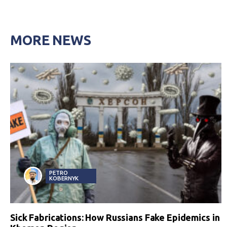
MORE NEWS
PETRO
KOBERNYK
Sick Fabrications: How Russians Fake Epidemics in