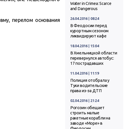
Water in Crimea: Scarce
and Dangerous
26.04.2016 | 08:24
вму, перелом основания
В Феодосии перед
курортным сезоном
ликвидируют кафе
18.04.2016 | 15:04
В Хмельницкой области
перевернулся автобус:
17 пострадавших
11.04.2016 | 11:19
Полиция отобрала у
Туки водительские
права из-за ДТП
02.04.2016 | 21:24
Рогозин обещает
строить малые
ракетные корабли на
заводе «Море» в
Феодосии