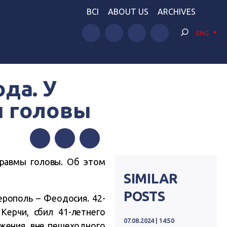
BCI
ABOUT US
ARCHIVES
ENG
да. У
 головы
Facebook
Twitter
Telegram
равмы головы. Об этом
SIMILAR
POSTS
рополь – Феодосия. 42-
Керчи, сбил 41-летнего
07.08.2024 | 14:50
жения, вне пешеходного