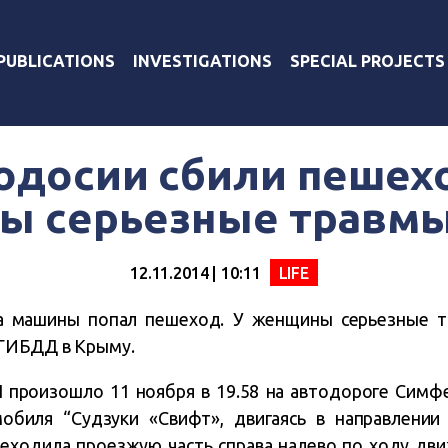
PUBLICATIONS
INVESTIGATIONS
SPECIAL PROJECTS
одосии сбили пешехо
ы серьезные травмы
12.11.2014 | 10:11
LIFE
а машины попал пешеход. У женщины серьезные т
 ГИБДД в Крыму.
 произошло 11 ноября в 19.58 на автодороге
Симфе
обиля “Судзуки «Свифт», двигаясь в направлении 
еходила проезжую часть справа налево по ходу дви