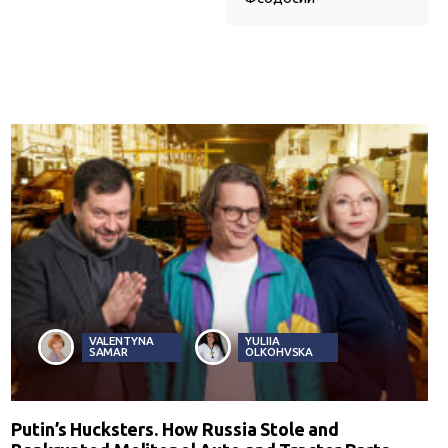
VALENTYNA
YULIIA
SAMAR
OLKOHVSKA
Putin’s Hucksters. How Russia Stole and