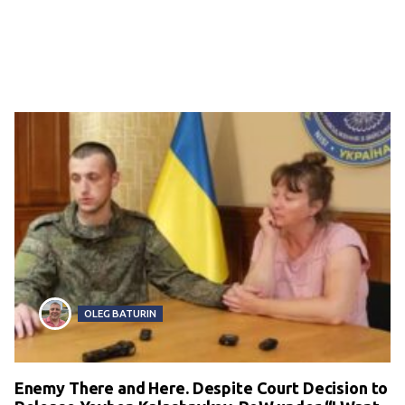
OLEG BATURIN
Enemy There and Here. Despite Court Decision to