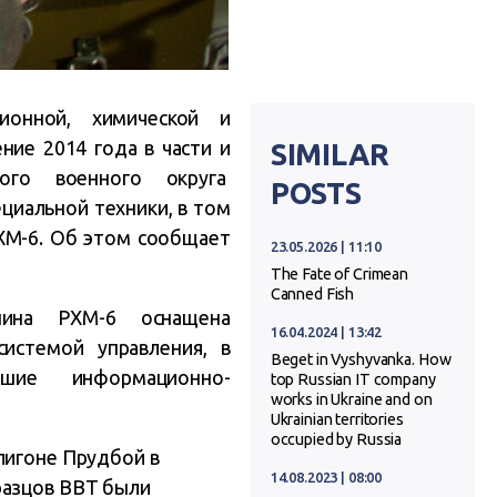
ионной, химической и
ние 2014 года в части и
SIMILAR
ого военного округа
POSTS
циальной техники, в том
ХМ-6. Об этом сообщает
23.05.2026 | 11:10
The Fate of Crimean
Canned Fish
шина РХМ-6 оснащена
16.04.2024 | 13:42
истемой управления, в
Beget in Vyshyvanka. How
шие информационно-
top Russian IT company
works in Ukraine and on
Ukrainian territories
occupied by Russia
лигоне Прудбой в
14.08.2023 | 08:00
разцов ВВТ были