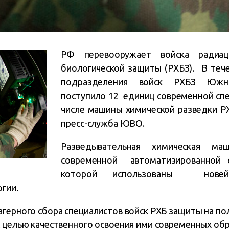
РФ перевооружает войска радиац
биологической защиты (РХБЗ). В тече
подразделения войск РХБЗ Южн
поступило 12 единиц современной спе
числе машины химической разведки Р
пресс-служба ЮВО.
Разведывательная химическая ма
современной автоматизированной с
которой использованы новей
гии.
агерного сбора специалистов войск РХБ защиты на по
с целью качественного освоения ими современных об