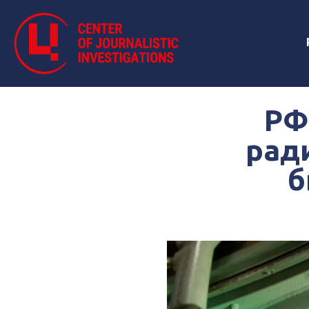
РФ
рад
б