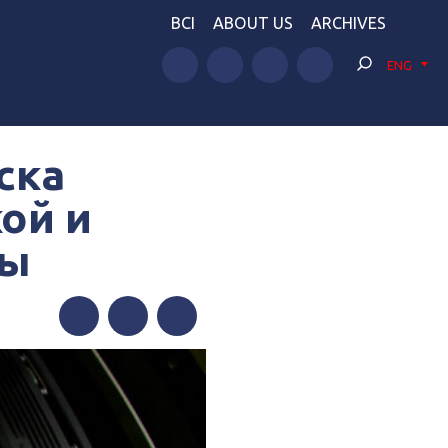
BCI
ABOUT US
ARCHIVES
ENG
ска
ой и
ты
Facebook
Twitter
Telegram