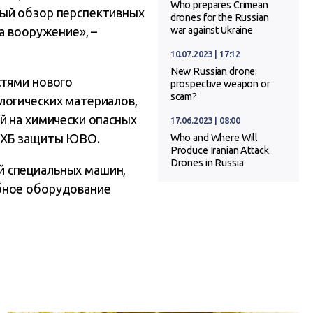
Who prepares Crimean
ный обзор перспективных
drones for the Russian
а вооружение», –
war against Ukraine
10.07.2023 | 17:12
New Russian drone:
стями нового
prospective weapon or
scam?
логических материалов,
й на химически опасных
17.06.2023 | 08:00
 РХБ защиты ЮВО.
Who and Where Will
Produce Iranian Attack
Drones in Russia
й специальных машин,
бное оборудование