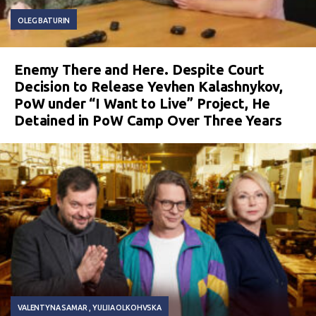
OLEG BATURIN
Enemy There and Here. Despite Court
Decision to Release Yevhen Kalashnykov,
PoW under “I Want to Live” Project, He
Detained in PoW Camp Over Three Years
VALENTYNA SAMAR
YULIIA OLKOHVSKA