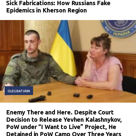
Sick Fabrications: How Russians Fake
Epidemics in Kherson Region
OLEG BATURIN
Enemy There and Here. Despite Court
Decision to Release Yevhen Kalashnykov,
PoW under “I Want to Live” Project, He
Detained in PoW Camp Over Three Years