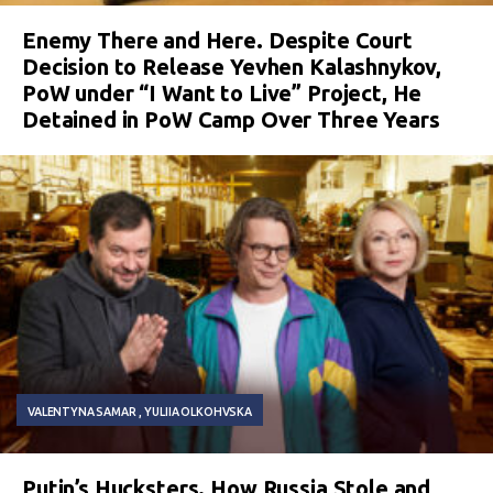
Enemy There and Here. Despite Court
Decision to Release Yevhen Kalashnykov,
PoW under “I Want to Live” Project, He
Detained in PoW Camp Over Three Years
VALENTYNA SAMAR
YULIIA OLKOHVSKA
Putin’s Hucksters. How Russia Stole and