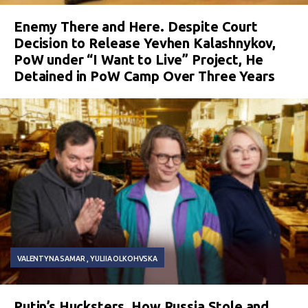
Enemy There and Here. Despite Court
Decision to Release Yevhen Kalashnykov,
PoW under “I Want to Live” Project, He
Detained in PoW Camp Over Three Years
VALENTYNA SAMAR
YULIIA OLKOHVSKA
Putin’s Hucksters. How Russia Stole and