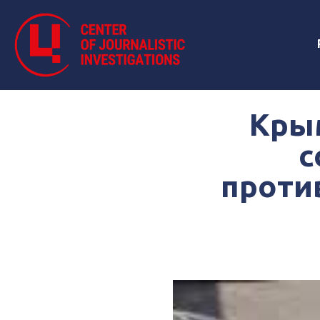
Кры
с
проти