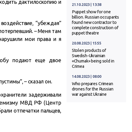
оходить дактилоскопию и
21.10.2023 | 13:38
Puppet show for one
billion. Russian occupants
 воздействие, “убеждая”
found new contractor to
complete construction of
 потерпевший. – Меня там
puppet theatre
нарушили мои права и я
20.08.2023 | 15:55
Stolen products of
Swedish-Ukrainian
алобу подают еще двое
«Chumak» being sold in
Crimea
14.08.2023 | 08:00
стимы”, – сказал он.
Who prepares Crimean
drones for the Russian
охранители задерживали
war against Ukraine
тремизму МВД РФ (Центр
рали отпечатки пальцев,