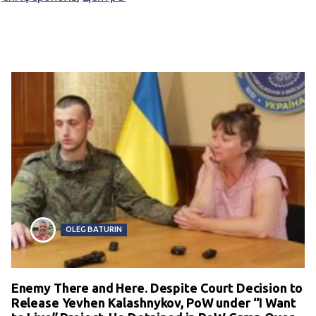
OLEG BATURIN
Enemy There and Here. Despite Court Decision to
Release Yevhen Kalashnykov, PoW under “I Want