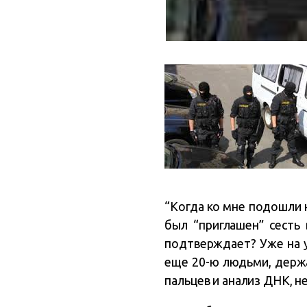
“Когда ко мне подошли н
был “приглашен” сесть 
подтверждает? Уже на у
еще 20-ю людьми, держ
пальцев и анализ ДНК, н