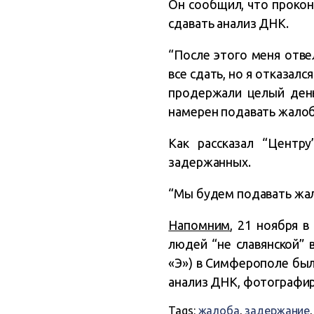
Он сообщил, что прокон
сдавать анализ ДНК.
“После этого меня отве
все сдать, но я отказал
продержали целый день
намерен подавать жалоб
Как рассказал “Центр
задержанных.
“Мы будем подавать жало
Напомним
, 21 ноября 
людей “не славянской”
«Э») в Симферополе был
анализ ДНК, фотографир
Tags:
жалоба
,
задержание