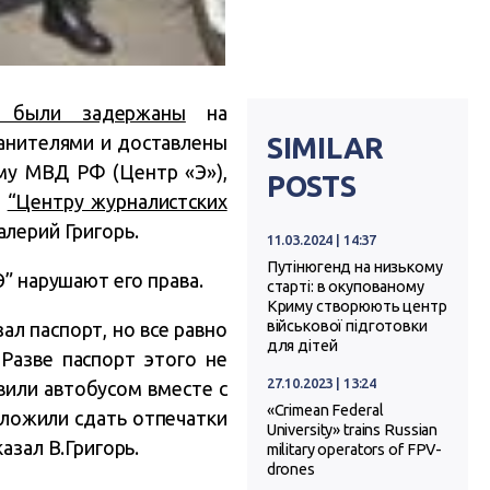
 были задержаны
на
анителями и доставлены
SIMILAR
му МВД РФ (Центр «Э»),
POSTS
м
“Центру журналистских
лерий Григорь.
11.03.2024 | 14:37
Путінюгенд на низькому
Э” нарушают его права.
старті: в окупованому
Криму створюють центр
військової підготовки
ал паспорт, но все равно
для дітей
 Разве паспорт этого не
27.10.2023 | 13:24
вили автобусом вместе с
«Crimean Federal
ложили сдать отпечатки
University» trains Russian
азал В.Григорь.
military operators of FPV-
drones