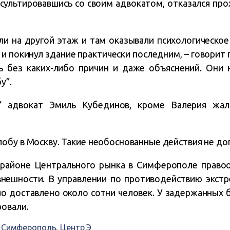
сультировавшись со своим адвокатом, отказался пр
ли на другой этаж и там оказывали психологическое
ся и покинул здание практически последним, – говорит
 без каких-либо причин и даже объяснений. Они 
у”.
у” адвокат Эмиль Кубединов, кроме Валерия ж
бу в Москву. Такие необоснованные действия не допу
в районе Центрального рынка в Симферополе право
 внешности. В управлении по противодействию экс
о доставлено около сотни человек. У задержанных б
овали.
,
Симферополь
,
Центр Э