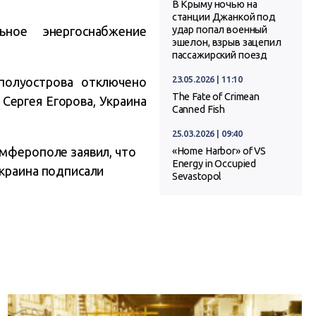
В Крыму ночью на
станции Джанкой под
ное энергоснабжение
удар попал военный
эшелон, взрыв зацепил
пассажирский поезд
23.05.2026 | 11:10
 полуострова отключено
The Fate of Crimean
Сергея Егорова, Украина
Canned Fish
25.03.2026 | 09:40
имферополе заявил, что
«Home Harbor» of VS
Energy in Occupied
Украина подписали
Sevastopol