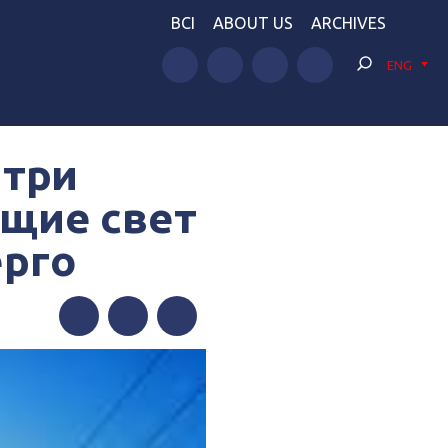
BCI
ABOUT US
ARCHIVES
ENG
 три
щие свет
ерго
Facebook
Twitter
Telegram