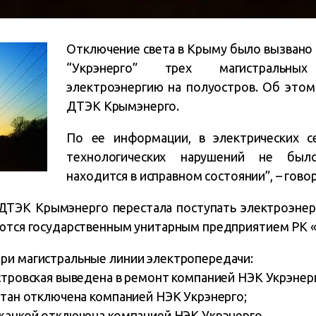
Отключение света в Крыму было вызвано
“Укрэнерго” трех магистральн
электроэнергию на полуостров. Об этом
ДТЭК Крымэнерго.
По ее информации, в электрических 
технологических нарушений не был
находится в исправном состоянии”, – гово
 ДТЭК Крымэнерго перестала поступать электроэнер
яются государственным унитарным предприятием РК 
ри магистральные линии электропередачи:
стровская выведена в ремонт компанией НЭК Укрэнер
итан отключена компанией НЭК Укрэнерго;
Джанкой отключена компанией НЭК Укрэнерго.