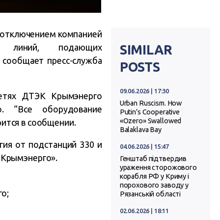
 отключением компанией
ых линий, подающих
SIMILAR
 сообщает пресс-служба
POSTS
09.06.2026 | 17:30
сетях ДТЭК Крымэнерго
Urban Ruscism. How
о. “Все оборудование
Putin’s Cooperative
«Ozero» Swallowed
рится в сообщении.
Balaklava Bay
гия от подстанций 330 и
04.06.2026 | 15:47
«Крымэнерго».
Генштаб підтвердив
ураження сторожового
корабля РФ у Криму і
порохового заводу у
го;
Рязанській області
02.06.2026 | 18:11