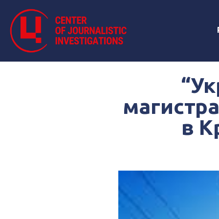
“Ук
магистр
в К