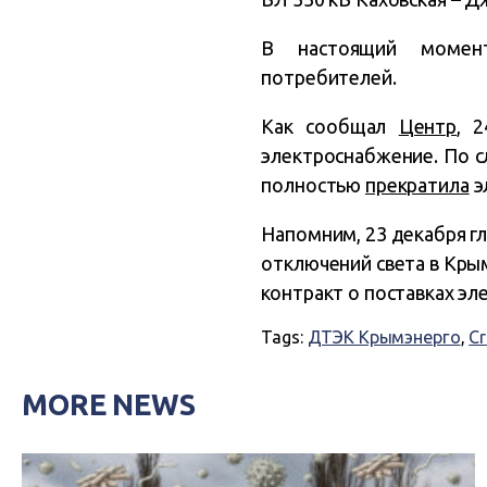
В настоящий момент
потребителей.
Как сообщал
Центр
, 
электроснабжение. По с
полностью
прекратила
э
Напомним, 23 декабря гл
отключений света в Кры
контракт о поставках эл
Tags:
ДТЭК Крымэнерго
,
C
MORE NEWS