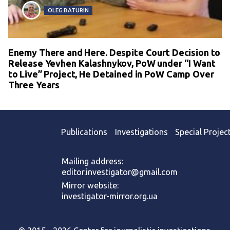
OLEG BATURIN
Enemy There and Here. Despite Court Decision to
Release Yevhen Kalashnykov, PoW under “I Want
to Live” Project, He Detained in PoW Camp Over
Three Years
Publications
Investigations
Special Projec
Mailing address:
editor.investigator@gmail.com
Mirror website:
investigator-mirror.org.ua