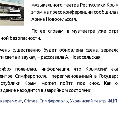
музыкального театра Республики Крым»
этом на пресс-конференции сообщила
Арина Новосельская.
По ее словам, в музтеатре уже отр
рной безопасности.
ень существенно будет обновлена сцена, зеркал
света и звука», – рассказала А. Новосельская.
оября появилась информация, что Крымский ака
центре Симферополя,
переименованный
в Государс
еспублики Крым, может пойти под снос. Как
, здание находится в аварийном состоянии.
,
капремонт
,
Crimea
,
Симферополь
,
Украинский театр
,
ФЦП