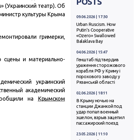
POSTS
 (Украинский театр). Об
 министр культуры Крыма
09.06.2026 | 17:30
Urban Ruscism. How
Putin’s Cooperative
«Ozero» Swallowed
емонтировали гримерки,
Balaklava Bay
04.06.2026 | 15:47
о сцены и материально-
Генштаб підтвердив
ураження сторожового
корабля РФ у Криму і
порохового заводу у
демический украинский
Рязанській області
твенный академический
02.06.2026 | 18:11
 сообщили на
Крымском
В Крыму ночью на
станции Джанкой под
удар попал военный
эшелон, взрыв зацепил
пассажирский поезд
23.05.2026 | 11:10