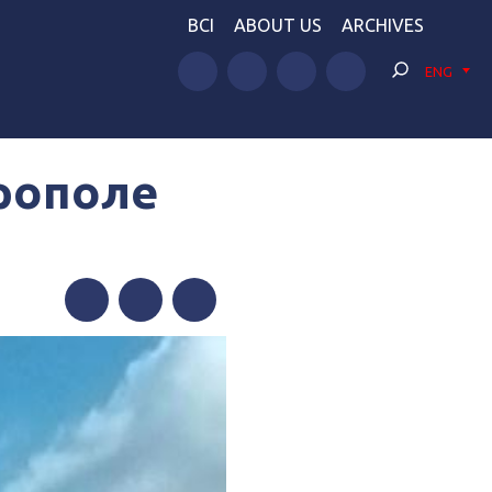
BCI
ABOUT US
ARCHIVES
ENG
рополе
ь
Facebook
Twitter
Telegram