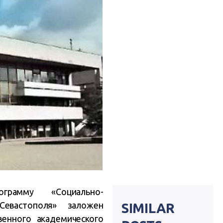
рамму «Социально-
евастополя» заложен
SIMILAR
венного академического