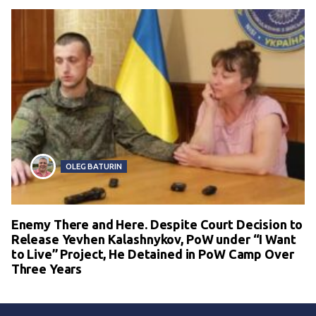
OLEG BATURIN
Enemy There and Here. Despite Court Decision to
Release Yevhen Kalashnykov, PoW under “I Want
to Live” Project, He Detained in PoW Camp Over
Three Years