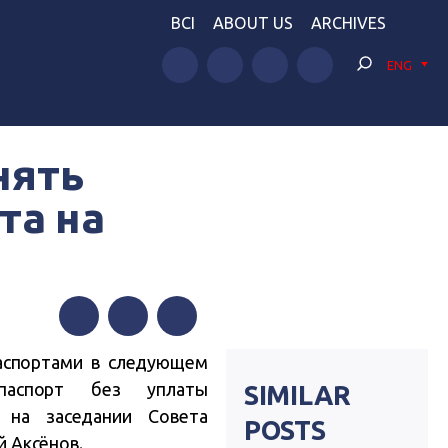
BCI
ABOUT US
ARCHIVES
ENG
нять
та на
Facebook
Twitter
Telegram
аспортами в следующем
нпаспорт без уплаты
SIMILAR
 на заседании Совета
POSTS
й Аксёнов.