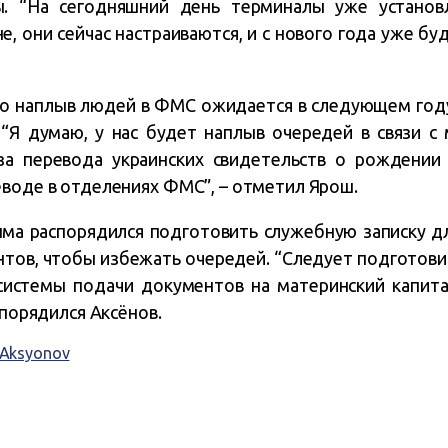
ы. “На сегодняшний день терминалы уже устано
 они сейчас настраиваются, и с нового года уже бу
то наплыв людей в ФМС ожидается в следующем году
 “Я думаю, у нас будет наплыв очередей в связи с
за перевода украинских свидетельств о рождении 
еводе в отделениях ФМС”, – отметил Ярош.
рыма распорядился подготовить служебную записку 
тов, чтобы избежать очередей. “Следует подготови
истемы подачи документов на материнский капит
спорядился Аксёнов.
i Aksyonov