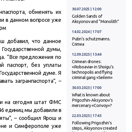
30.07.2025 | 12:00
нпаспорта, обменять их
Golden Sands of
ми в данном вопросе уже
Aksyonov and “Monolith”
орм
14.02.2024 | 17:07
Putin’s schutzmanns.
ш добавил, что данное
Crimea
 Государственной думы,
12.09.2023 | 13:44
а. “Все предложения по
Crimean drones:
ий паспорт, без уплаты
«Roboavia» in Shoigu’s
 Государственной думе. Я
technopolis and flying
criminal gang «Seilem»
вать загранпаспорта”, –
30.03.2023 | 17:00
What is known about
Prigozhin-Aksyonov’s
 и на сегодня штат ФМС
mercenary «Convoy»?
246 единиц мы добавили в
22.03.2023 | 17:43
няты”, – сообщил Ярош и
Following Prigozhin’s
оне и Симферополе уже
steps, Aksyonov created