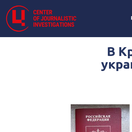
В К
укра