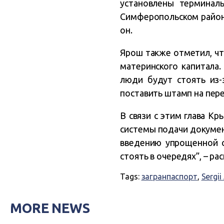
установлены терминал
Симферопольском районе,
он.
Ярош также отметил, ч
материнского капитала.
люди будут стоять из-
поставить штамп на пер
В связи с этим глава К
системы подачи докумен
введению упрощенной с
стоять в очередях”, – ра
Tags:
загранпаспорт
,
Sergi
MORE NEWS