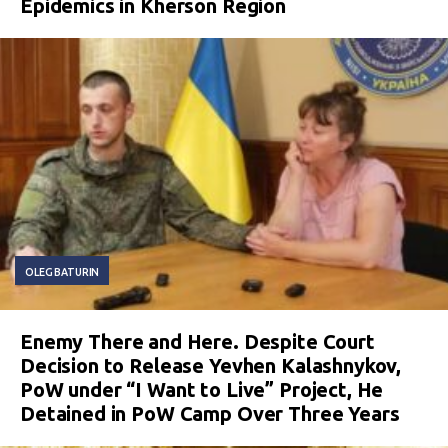
Epidemics in Kherson Region
OLEG BATURIN
Enemy There and Here. Despite Court
Decision to Release Yevhen Kalashnykov,
PoW under “I Want to Live” Project, He
Detained in PoW Camp Over Three Years