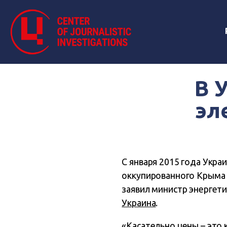
В 
эл
С января 2015 года Укр
оккупированного Крыма п
заявил министр энергет
Украина
.
«Касательно цены – это 