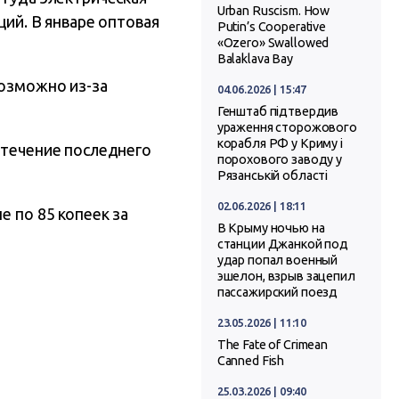
Urban Ruscism. How
ций. В январе оптовая
Putin’s Cooperative
«Ozero» Swallowed
Balaklava Bay
возможно из-за
04.06.2026 | 15:47
Генштаб підтвердив
ураження сторожового
корабля РФ у Криму і
 течение последнего
порохового заводу у
Рязанській області
02.06.2026 | 18:11
е по 85 копеек за
В Крыму ночью на
станции Джанкой под
удар попал военный
эшелон, взрыв зацепил
пассажирский поезд
23.05.2026 | 11:10
The Fate of Crimean
Canned Fish
25.03.2026 | 09:40