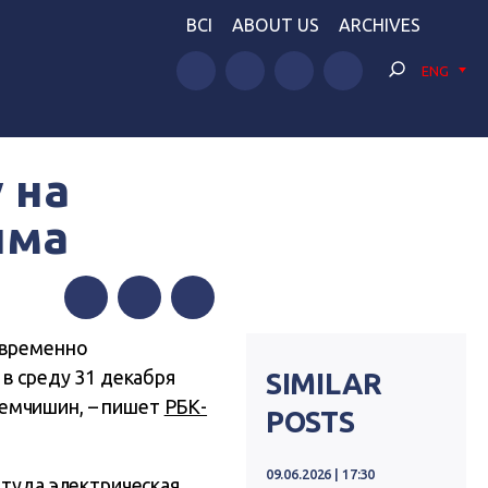
BCI
ABOUT US
ARCHIVES
ENG
 на
ыма
Facebook
Twitter
Telegram
 временно
 в среду 31 декабря
SIMILAR
Демчишин, – пишет
РБК-
POSTS
09.06.2026 | 17:30
 туда электрическая