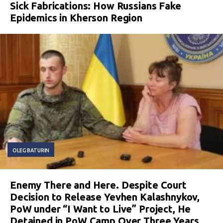
Sick Fabrications: How Russians Fake
Epidemics in Kherson Region
OLEG BATURIN
Enemy There and Here. Despite Court
Decision to Release Yevhen Kalashnykov,
PoW under “I Want to Live” Project, He
Detained in PoW Camp Over Three Years