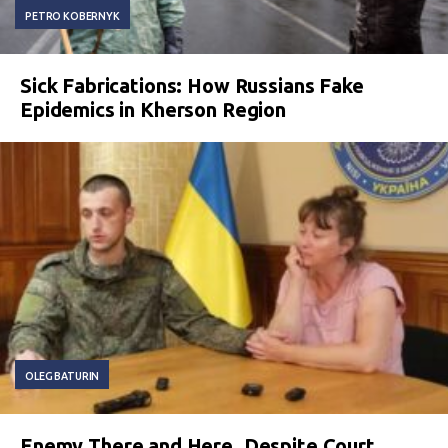
PETRO KOBERNYK
Sick Fabrications: How Russians Fake
Epidemics in Kherson Region
OLEG BATURIN
Enemy There and Here. Despite Court