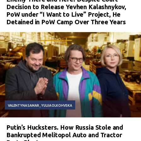
Decision to Release Yevhen Kalashnykov,
PoW under “I Want to Live” Project, He
Detained in PoW Camp Over Three Years
VALENTYNA SAMAR
YULIIA OLKOHVSKA
Putin’s Hucksters. How Russia Stole and
Bankrupted Melitopol Auto and Tractor