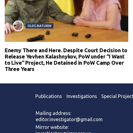
OLEG BATURIN
Enemy There and Here. Despite Court Decision to
Release Yevhen Kalashnykov, PoW under “I Want
to Live” Project, He Detained in PoW Camp Over
Three Years
Publications
Investigations
Special Projec
Mailing address:
editor.investigator@gmail.com
Mirror website: