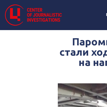
Паром
стали хо
на на