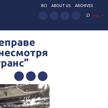
BCI
ABOUT US
ARCHIVES
ENG
еправе
 несмотря
транс”
Facebook
Twitter
Telegram