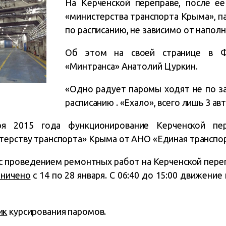
На Керченской переправе, после е
«министерства транспорта Крыма», п
по расписанию, не зависимо от напол
Об этом на своей странице в Ф
«Минтранса» Анатолий Цуркин.
«Одно радует паромы ходят не по заг
расписанию . «Ехало», всего лишь 3 авт
ря 2015 года функционирование Керченской пе
терству транспорта» Крыма от АНО «Единая транспор
и с проведением ремонтных работ на Керченской пер
аничено
с 14 по 28 января. С 06:40 до 15:00 движени
ик
курсирования паромов.