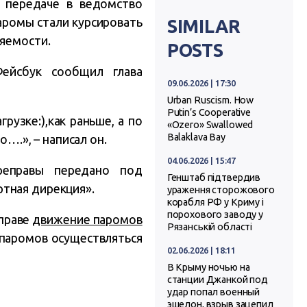
е передаче в ведомство
аромы стали курсировать
SIMILAR
няемости.
POSTS
ейсбук сообщил глава
09.06.2026 | 17:30
Urban Ruscism. How
Putin’s Cooperative
рузке:),как раньше, а по
«Ozero» Swallowed
Balaklava Bay
о….», – написал он.
04.06.2026 | 15:47
реправы передано под
Генштаб підтвердив
тная дирекция».
ураження сторожового
корабля РФ у Криму і
порохового заводу у
еправе
движение паромов
Рязанській області
е паромов осуществляться
02.06.2026 | 18:11
В Крыму ночью на
станции Джанкой под
удар попал военный
эшелон, взрыв зацепил