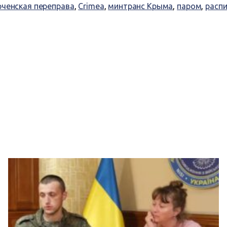
рченская переправа
,
Crimea
,
минтранс Крыма
,
паром
,
расп