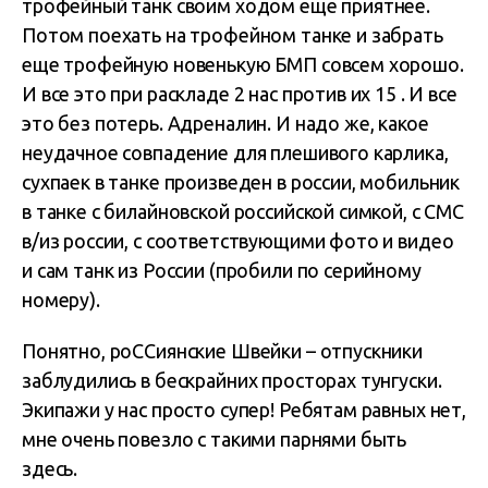
трофейный танк своим ходом еще приятнее.
Потом поехать на трофейном танке и забрать
еще трофейную новенькую БМП совсем хорошо.
И все это при раскладе 2 нас против их 15 . И все
это без потерь. Адреналин. И надо же, какое
неудачное совпадение для плешивого карлика,
сухпаек в танке произведен в россии, мобильник
в танке с билайновской российской симкой, с СМС
в/из россии, с соответствующими фото и видео
и сам танк из России (пробили по серийному
номеру).
Понятно, роССиянские Швейки – отпускники
заблудились в бескрайних просторах тунгуски.
Экипажи у нас просто супер! Ребятам равных нет,
мне очень повезло с такими парнями быть
здесь.