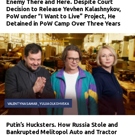
Enemy There and Here. Despite Court
Decision to Release Yevhen Kalashnykov,
PoW under “I Want to Live” Project, He
Detained in PoW Camp Over Three Years
VALENTYNA SAMAR
YULIIA OLKOHVSKA
Putin’s Hucksters. How Russia Stole and
Bankrupted Melitopol Auto and Tractor