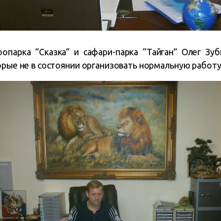
оопарка “Сказка” и сафари-парка “Тайган” Олег Зу
орые не в состоянии организовать нормальную работ