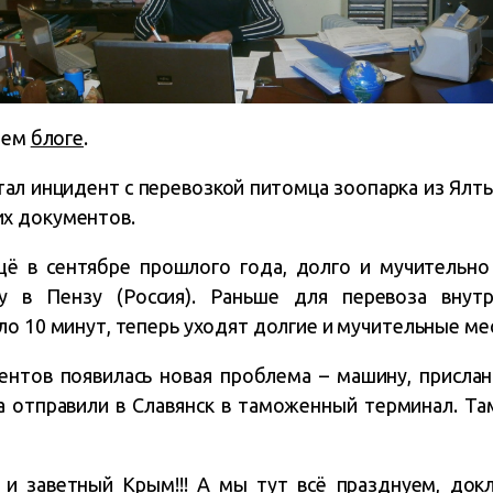
воем
блоге
.
ал инцидент с перевозкой питомца зоопарка из Ялты 
х документов.
щё в сентябре прошлого года, долго и мучительн
у в Пензу (Россия). Раньше для перевоза внут
о 10 минут, теперь уходят долгие и мучительные мес
ентов появилась новая проблема – машину, прислан
а отправили в Славянск в таможенный терминал. Там
 и заветный Крым!!! А мы тут всё празднуем, док