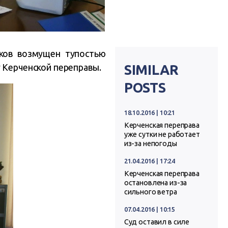
бков возмущен тупостью
у Керченской переправы.
SIMILAR
POSTS
18.10.2016 | 10:21
Керченская переправа
уже сутки не работает
из-за непогоды
21.04.2016 | 17:24
Керченская переправа
остановлена из-за
сильного ветра
07.04.2016 | 10:15
Суд оставил в силе