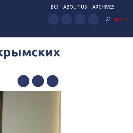
BCI
ABOUT US
ARCHIVES
ENG
“крымских
Facebook
Twitter
Telegram