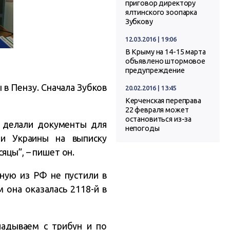
приговор директору
ялтинского зоопарка
Зубкову
12.03.2016 | 19:06
В Крыму на 14-15 марта
объявлено штормовое
предупреждение
в Пензу. Сначала Зубков
20.02.2016 | 13:45
Керченская переправа
22 февраля может
остановиться из-за
о делали документы для
непогоды
ри Украины на выписку
яцы”, – пишет он.
ную из РФ не пустили в
 она оказалась 2118-й в
ладываем с трибун и по