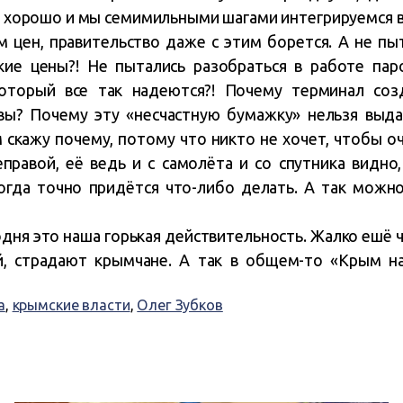
сё хорошо и мы семимильными шагами интегрируемся в
цен, правительство даже с этим борется. А не пы
кие цены?! Не пытались разобраться в работе па
оторый все так надеются?! Почему терминал соз
вы? Почему эту «несчастную бумажку» нельзя выда
м скажу почему, потому что никто не хочет, чтобы о
правой, её ведь и с самолёта и со спутника видно
огда точно придётся что-либо делать. А так можн
одня это наша горькая действительность. Жалко ешё ч
 страдают крымчане. А так в общем-то «Крым наш!!
а
,
крымские власти
,
Олег Зубков