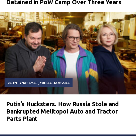
Detained in PoW Camp Over Three Years
VALENTYNA SAMAR
YULIIA OLKOHVSKA
Putin’s Hucksters. How Russia Stole and
Bankrupted Melitopol Auto and Tractor
Parts Plant