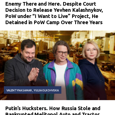
Enemy There and Here. Despite Court
Decision to Release Yevhen Kalashnykov,
PoW under “I Want to Live” Project, He
Detained in PoW Camp Over Three Years
VALENTYNA SAMAR
YULIIA OLKOHVSKA
Putin’s Hucksters. How Russia Stole and
Bankrupted Melitopol Auto and Tractor