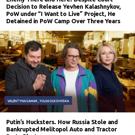
Decision to Release Yevhen Kalashnykov,
PoW under “I Want to Live” Project, He
Detained in PoW Camp Over Three Years
VALENTYNA SAMAR
YULIIA OLKOHVSKA
Putin’s Hucksters. How Russia Stole and
Bankrupted Melitopol Auto and Tractor