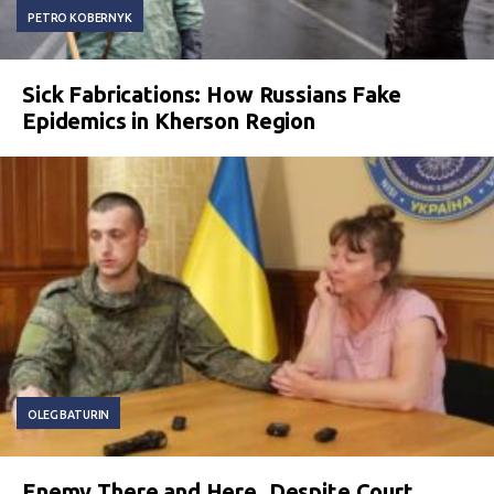
PETRO KOBERNYK
Sick Fabrications: How Russians Fake
Epidemics in Kherson Region
OLEG BATURIN
Enemy There and Here. Despite Court