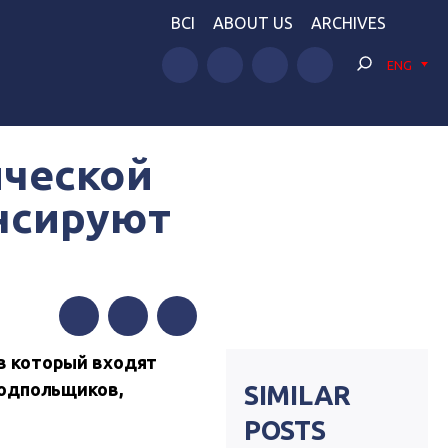
BCI
ABOUT US
ARCHIVES
ENG
ической
нсируют
Facebook
Twitter
Telegram
в который входят
подпольщиков,
SIMILAR
POSTS