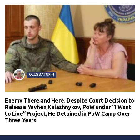
OLEG BATURIN
Enemy There and Here. Despite Court Decision to
Release Yevhen Kalashnykov, PoW under “I Want
to Live” Project, He Detained in PoW Camp Over
Three Years