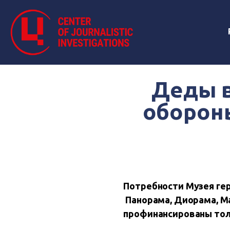
Деды в
оборон
Потребности Музея ге
Панорама, Диорама, Ма
профинансированы толь