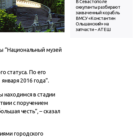
В Севастополе
оккупанты разбирают
захваченный корабль
ВМСУ «Константин
Ольшанский» на
запчасти – АТЕШ
ры “Национальный музей
о статуса. По его
января 2016 года”.
ы находимся в стадии
ствии с поручением
льшая честь”, – сказал
ниями городского