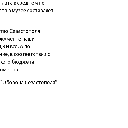
плата в среднем не
ата в музее составляет
ство Севастополя
документе наши
 и все. А по
ие, в соответствии с
ского бюджета
дометов.
 “Оборона Севастополя”