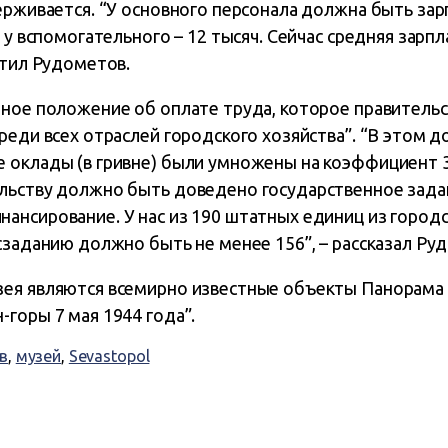
ерживается. “У основного персонала должна быть зар
 у вспомогательного – 12 тысяч. Сейчас средняя зарпл
етил Рудометов.
нное положение об оплате труда, которое правитель
реди всех отраслей городского хозяйства”. “В этом 
оклады (в гривне) были умножены на коэффициент 3,8
льству должно быть доведено государственное задан
ансирование. У нас из 190 штатных единиц из город
сзаданию должно быть не менее 156”, – рассказал Ру
ея являются всемирно известные объекты Панорама
горы 7 мая 1944 года”.
в
,
музей
,
Sevastopol