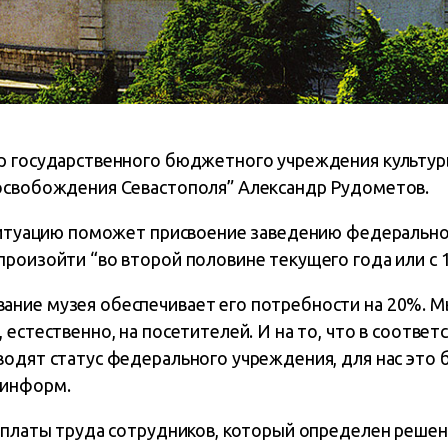
р государственного бюджетного учреждения культу
освобождения Севастополя” Александр Рудометов.
 ситуацию поможет присвоение заведению федеральног
роизойти “во второй половине текущего года или с 1 
ние музея обеспечивает его потребности на 20%. М
 естественно, на посетителей. И на то, что в соответ
одят статус федерального учреждения, для нас это бо
информ.
 оплаты труда сотрудников, который определен реше