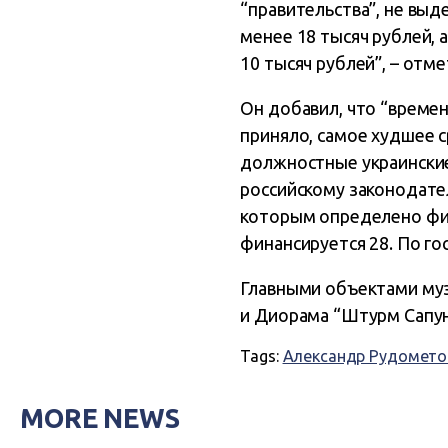
“правительства”, не выд
менее 18 тысяч рублей, а
10 тысяч рублей”, – отм
Он добавил, что “време
приняло, самое худшее с
должностные украинские 
российскому законодате
которым определено фин
финансируется 28. По го
Главными объектами муз
и Диорама “Штурм Сапун-
Tags:
Александр Рудомето
MORE NEWS