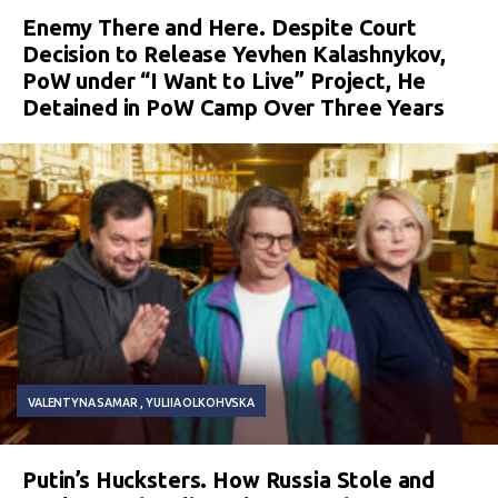
Enemy There and Here. Despite Court
Decision to Release Yevhen Kalashnykov,
PoW under “I Want to Live” Project, He
Detained in PoW Camp Over Three Years
VALENTYNA SAMAR
YULIIA OLKOHVSKA
Putin’s Hucksters. How Russia Stole and