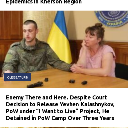
Epidemics in Kherson Region
OLEG BATURIN
Enemy There and Here. Despite Court
Decision to Release Yevhen Kalashnykov,
PoW under “I Want to Live” Project, He
Detained in PoW Camp Over Three Years