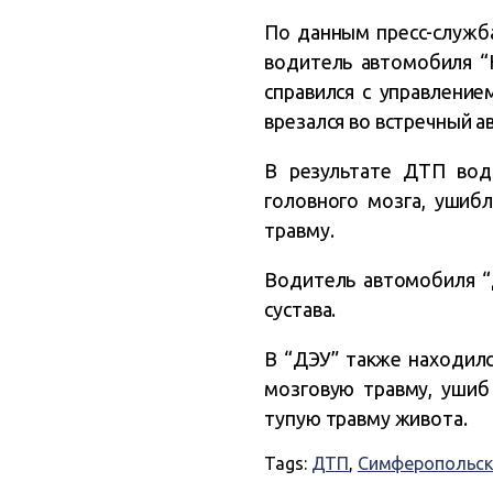
По данным пресс-служба
в
одитель автомобиля “
справился с управление
врезался во встречный а
В результате ДТП води
головного мозга, ушиб
травму.
Водитель автомобиля “
сустава.
В “ДЭУ” также находилс
мозговую травму, ушиб 
тупую травму живота.
Tags:
ДТП
,
Симферопольск