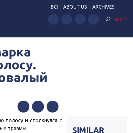
BCI
ABOUT US
ARCHIVES
ENG
арка
олосу.
довалый
Facebook
Twitter
Telegram
 полосу и столкнулся с
ные травмы.
SIMILAR