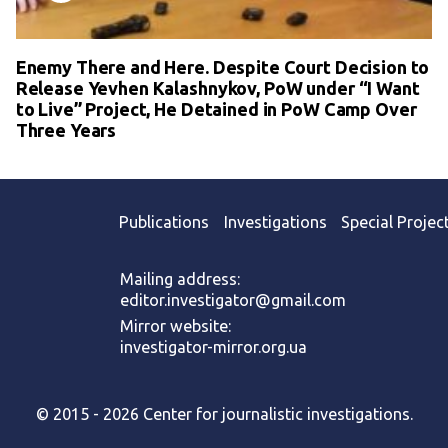
Enemy There and Here. Despite Court Decision to
Release Yevhen Kalashnykov, PoW under “I Want
to Live” Project, He Detained in PoW Camp Over
Three Years
Publications
Investigations
Special Projec
Mailing address:
editor.investigator@gmail.com
Mirror website:
investigator-mirror.org.ua
© 2015 - 2026 Center for journalistic investigations.