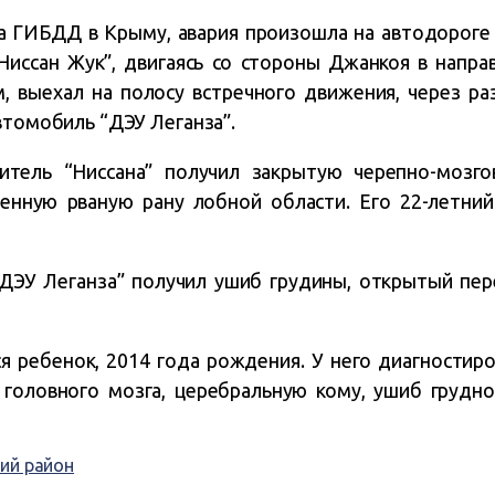
 ГИБДД в Крыму, авария произошла на автодороге 
Ниссан Жук”, двигаясь со стороны Джанкоя в напра
м, выехал на полосу встречного движения, через ра
втомобиль “ДЭУ Леганза”.
тель “Ниссана” получил закрытую черепно-мозго
ленную рваную рану лобной области. Его 22-летни
ДЭУ Леганза” получил ушиб грудины, открытый пер
я ребенок, 2014 года рождения. У него диагностир
головного мозга, церебральную кому, ушиб грудно
ий район