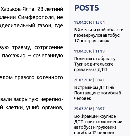
POSTS
Харьков-Ялта. 23-летний
влении Симферополя, не
18.04.2016 | 15:04
зделительный газон, где
В Хмельницкой области
перевернулся автобус:
17 пострадавших
вую травму, сотрясение
11.04.2016 | 11:19
й пассажир –
сочетанную
Полиция отобрала у
Туки водительские
права из-за ДТП
елом правого коленного
28.03.2016 | 08:42
В страшном ДТП на
Полтавщине погибли 8
овали закрытую черепно-
человек
й клетки, ушиб органов,
25.03.2016 | 08:57
Во Франции крупное
ДТП: при столкновении
автобуса и грузовика
погибли 12 человек