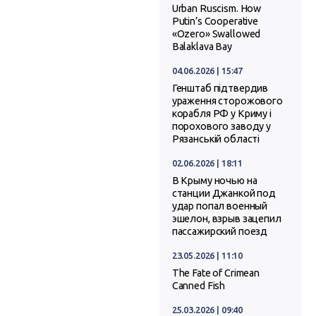
Urban Ruscism. How
Putin’s Cooperative
«Ozero» Swallowed
Balaklava Bay
04.06.2026 | 15:47
Генштаб підтвердив
ураження сторожового
корабля РФ у Криму і
порохового заводу у
Рязанській області
02.06.2026 | 18:11
В Крыму ночью на
станции Джанкой под
удар попал военный
эшелон, взрыв зацепил
пассажирский поезд
23.05.2026 | 11:10
The Fate of Crimean
Canned Fish
25.03.2026 | 09:40