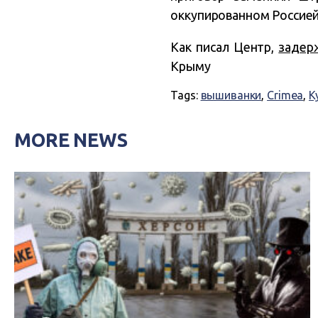
оккупированном Россией
Как писал Центр,
задер
Крыму
Tags:
вышиванки
,
Crimea
,
К
MORE NEWS