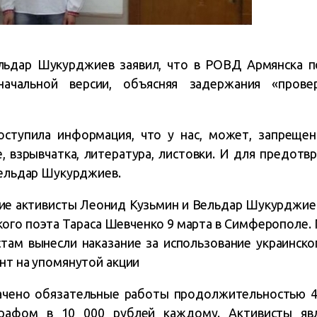
льдар Шукурджиев заявил, что в РОВД Армянска 
начальной версии, объясняя задержания «пров
поступила информация, что у нас, может, запреще
, взрывчатка, литература, листовки. И для предот
Вельдар Шукурджиев.
кие активисты Леонид Кузьмин и Вельдар Шукурджие
кого поэта Тараса Шевченко 9 марта в Симферополе.
стам вынесли наказание за использование украинско
нт на упомянутой акции
ачено обязательные работы продолжительностью 4
рафом в 10 000 рублей каждому. Активисты яв