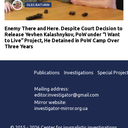
OLEG BATURIN
Enemy There and Here. Despite Court Decision to
Release Yevhen Kalashnykov, PoW under “I Want
to Live” Project, He Detained in PoW Camp Over
Three Years
Publications
Investigations
Special Projec
Mailing address:
editor.investigator@gmail.com
Mirror website:
investigator-mirror.org.ua
© 2015 - 2026 Center for journalistic investigations.