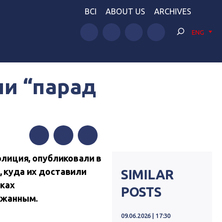
BCI
ABOUT US
ARCHIVES
ENG
и “парад
Facebook
Twitter
Telegram
олиция, опубликовали в
 куда их доставили
SIMILAR
нках
POSTS
ржанным.
09.06.2026 | 17:30