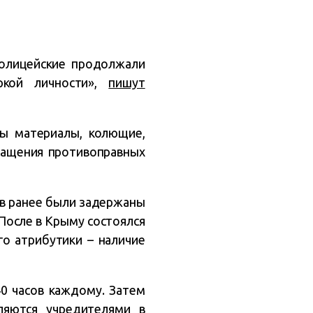
полицейские продолжали
еркой личности»,
пишут
ны материалы, колющие,
вращения противоправных
в ранее были задержаны
 После в Крыму состоялся
го атрибутики – наличие
0 часов каждому. Затем
ляются учредителями в